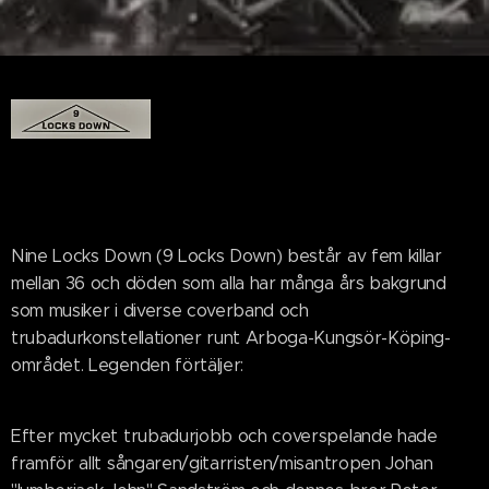
Nine Locks Down (9 Locks Down) består av fem killar
mellan 36 och döden som alla har många års bakgrund
som musiker i diverse coverband och
trubadurkonstellationer runt Arboga-Kungsör-Köping-
området. Legenden förtäljer:
Efter mycket trubadurjobb och coverspelande hade
framför allt sångaren/gitarristen/misantropen Johan