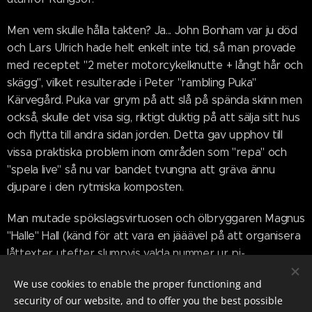
Men vem skulle hålla takten? Ja... John Bonham var ju död
och Lars Ulrich hade helt enkelt inte tid, så man provade
med receptet "2 meter motorcykelknutte + långt hår och
skägg", vilket resulterade i Peter "rambling Puka"
Kärvegård. Puka var grym på att slå på spända skinn men
också, skulle det visa sig, riktigt duktig på att sälja sitt hus
och flytta till andra sidan jorden. Detta gav upphov till
vissa praktiska problem inom områden som "repa" och
"spela live" så nu var bandet tvungna att gräva ännu
djupare i den rytmiska komposten.
Man mutade spökslagsvirtuosen och ölbryggaren Magnus
"Halle" Hall (känd för att vara en jääävel på att organisera
låttexter utefter slumpvis valda nummer ur pi-
sekvensen...) att närvara på ett gig. Det gick nästan för
We use cookies to enable the proper functioning and
bra. Men inte heller Halle hade tid att fortsätta leka med
security of our website, and to offer you the best possible
de andra pojkarna i bandet och snart var de utan