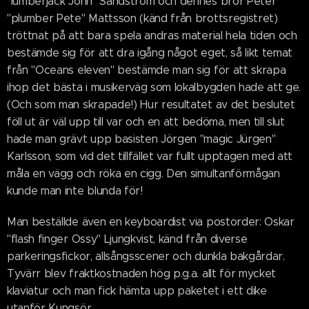
"lumberjack John" Sandström och dennes bror Peter
"plumber Pete" Mattsson (känd från brottsregistret)
tröttnat på att bara spela andras material hela tiden och
bestämde sig för att dra igång något eget, så likt temat
från "Oceans eleven" bestämde man sig för att skrapa
ihop det bästa i musikerväg som lokalbygden hade att ge.
(Och som man skrapade!) Hur resultatet av det beslutet
föll ut är väl upp till var och en att bedöma, men till slut
hade man grävt upp basisten Jörgen "magic Jürgen"
Karlsson, som vid det tillfället var fullt upptagen med att
måla en vägg och röka en cigg. Den simultanförmågan
kunde man inte blunda för!
Man beställde även en keyboardist via postorder: Oskar
"flash finger Ossy" Ljungkvist, känd från diverse
parkeringsfickor, allsångsscener och dunkla bakgårdar.
Tyvärr blev fraktkostnaden hög p.g.a. allt för mycket
klaviatur och man fick hämta upp paketet i ett dike
utanför Kungsör.